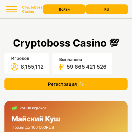
CryptoBoss
Войти
RU
Casino
Cryptoboss Casino
💯
Игроков
Выплачено
8,155,112
59 665 421 526
Регистрация
75000 игроков
Майский Куш
Призы до 100 000RUB